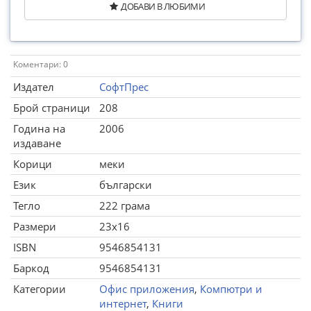
ДОБАВИ В ЛЮБИМИ
Коментари: 0
Издател
СофтПрес
Брой страници
208
Година на
2006
издаване
Корици
меки
Език
български
Тегло
222 грама
Размери
23x16
ISBN
9546854131
Баркод
9546854131
Категории
Офис приложения
,
Компютри и
интернет
,
Книги