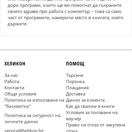
дори програми, които ще ви помогнат да съхраните
своето здраве при работа с компютър – това са само
част от програмите, намерили място в книгата, която
държите.
ХЕЛИКОН
ПОМОЩ
За нас
Търсене
Работа
Поръчка
Контакти
Плащания
Общи условия
Доставка
Политика за използване на
Данни за клиента
"бисквитки"
Как да свалим е-книги
Условия за ползване на
Политика за сигурност на
ваучер
личните данни
Право на отказ от закупена
service@helikon.bg
стока