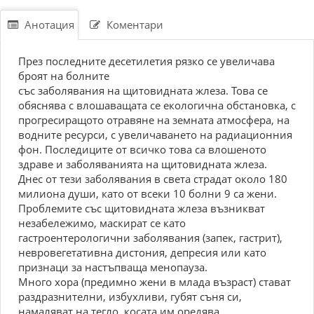
Анотация
Коментари
През последните десетилетия рязко се увеличава
броят на болните
със заболявания на щитовидната жлеза. Това се
обяснява с влошаващата се екологична обстановка, с
прогресиращото отравяне на земната атмосфера, на
водните ресурси, с увеличаването на радиационния
фон. Последиците от всичко това са влошеното
здраве и заболяванията на щитовидната жлеза.
Днес от тези заболявания в света страдат около 180
милиона души, като от всеки 10 болни 9 са жени.
Проблемите със щитовидната жлеза възникват
незабележимо, маскират се като
гастроентерологични заболявания (запек, гастрит),
невровегетативна дистония, депресия или като
признаци за настъпваща менопауза.
Много хора (предимно жени в млада възраст) стават
раздразнителни, избухливи, губят съня си,
намаляват на тегло, косата им оредява,