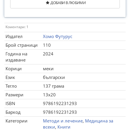
ДОБАВИ В ЛЮБИМИ
Коментари: 1
Издател
Хомо Футурус
Брой страници
110
Година на
2024
издаване
Корици
меки
Език
български
Тегло
137 грама
Размери
13x20
ISBN
9786192231293
Баркод
9786192231293
Категории
Методи и лечение
,
Медицина за
всеки
,
Книги