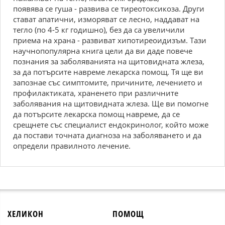
появява се гуша - развива се тиреотоксикоза. Други
стават апатични, изморяват се лесно, наддават на
тегло (по 4-5 кг годишно), без да са увеличили
приема на храна - развиват хипотиреоидизъм. Тази
научнопопулярна книга цели да ви даде повече
познания за заболяванията на щитовидната жлеза,
за да потърсите навреме лекарска помощ. Тя ще ви
запознае със симптомите, причините, лечението и
профилактиката, храненето при различните
заболявания на щитовидната жлеза. Ще ви помогне
да потърсите лекарска помощ навреме, да се
срещнете със специалист ендокринолог, който може
да постави точната диагноза на заболяването и да
определи правилното лечение.
ХЕЛИКОН
ПОМОЩ