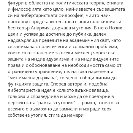
фигури в областта на политическата теория, етиката
и философията като цяло, най-известен със защитата
си на либертаристката философия, чийто най-
прословут представител става с политологичния си
бестселър Анархия, държава и утопия. В него Нозик
цели и успява да достигне до публика, далеч
надхвърляща пределите на академичния свят, като
се занимава с политически и социални проблеми,
които са от значение за всеки мислещ човек: със
защита на индивидуализма и на индивидуалните
права и с обосноваване на необходимостта само от
ограничено управление, т.е. на така наречената
"минимална държава", сведена в общи линии до
функцията защита. Според автора и, подобна
либертаристка идея е колкото вдъхновяваща,
толкова и справедлива и може да се превърне в
перфектната "рамка за утопия" — рамка, в която за
всекиго е възможно да замисли и изгради своя
собствена утопия, стига да намери