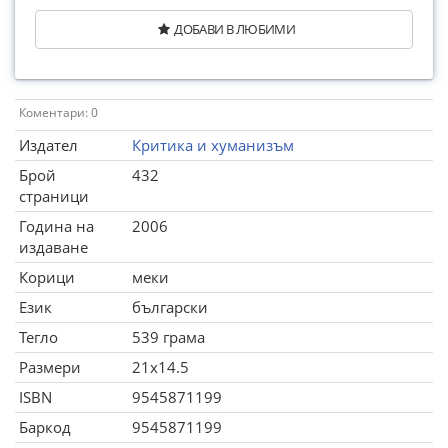
ДОБАВИ В ЛЮБИМИ
Коментари: 0
Издател
Критика и хуманизъм
Брой
432
страници
Година на
2006
издаване
Корици
меки
Език
български
Тегло
539 грама
Размери
21x14.5
ISBN
9545871199
Баркод
9545871199