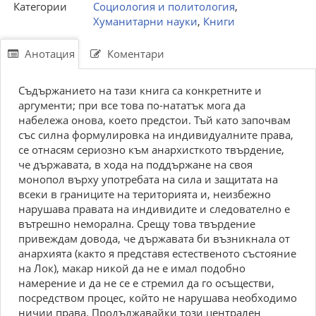
Категории
Социология и политология
,
Хуманитарни науки
,
Книги
Анотация
Коментари
Съдържанието на тази книга са конкретните и
аргументи; при все това по-нататък мога да
набележа онова, което предстои. Тъй като започвам
със силна формулировка на индивидуалните права,
се отнасям сериозно към анархисткото твърдение,
че държавата, в хода на поддържане на своя
монопол върху употребата на сила и защитата на
всеки в границите на територията и, неизбежно
нарушава правата на индивидите и следователно е
вътрешно неморална. Срещу това твърдение
привеждам довода, че държавата би възникнала от
анархията (както я представя естественото състояние
на Лок), макар никой да не е имал подобно
намерение и да не се е стремил да го осъществи,
посредством процес, който не нарушава необходимо
ничии права. Продължавайки този централен