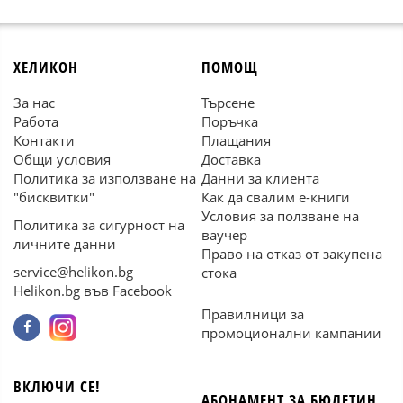
ХЕЛИКОН
ПОМОЩ
За нас
Търсене
Работа
Поръчка
Контакти
Плащания
Общи условия
Доставка
Политика за използване на
Данни за клиента
"бисквитки"
Как да свалим е-книги
Условия за ползване на
Политика за сигурност на
ваучер
личните данни
Право на отказ от закупена
service@helikon.bg
стока
Helikon.bg във Facebook
Правилници за
промоционални кампании
ВКЛЮЧИ СЕ!
АБОНАМЕНТ ЗА БЮЛЕТИН