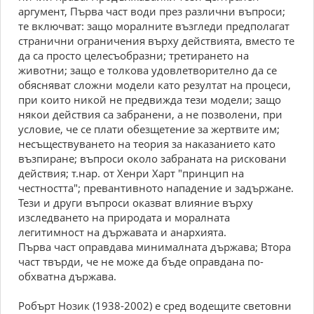
аргумент, Първа част води през различни въпроси;
те включват: защо моралните възгледи предполагат
странични ограничения върху действията, вместо те
да са просто целесъобразни; третирането на
животни; защо е толкова удовлетворително да се
обясняват сложни модели като резултат на процеси,
при които никой не предвижда тези модели; защо
някои действия са забранени, а не позволени, при
условие, че се плати обезщетение за жертвите им;
несъществуването на теория за наказанието като
възпиране; въпроси около забраната на рисковани
действия; т.нар. от Хенри Харт "принцип на
честността"; превантивното нападение и задържане.
Тези и други въпроси оказват влияние върху
изследването на природата и моралната
легитимност на държавата и анархията.
Първа част оправдава минималната държава; Втора
част твърди, че не може да бъде оправдана по-
обхватна държава.
Робърт Нозик (1938-2002) е сред водещите световни