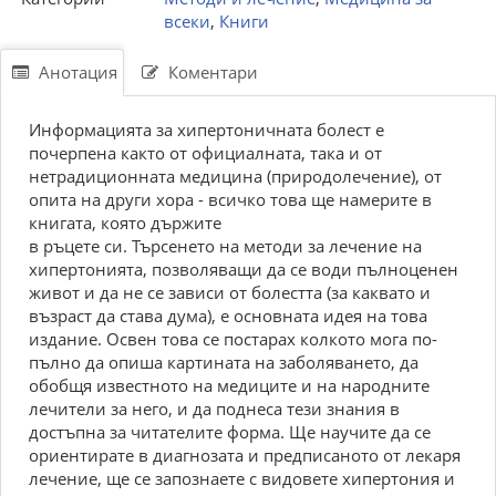
всеки
,
Книги
Анотация
Коментари
Информацията за хипертоничната болест е
почерпена както от официалната, така и от
нетрадиционната медицина (природолечение), от
опита на други хора - всичко това ще намерите в
книгата, която държите
в ръцете си. Търсенето на методи за лечение на
хипертонията, позволяващи да се води пълноценен
живот и да не се зависи от болестта (за каквато и
възраст да става дума), е основната идея на това
издание. Освен това се постарах колкото мога по-
пълно да опиша картината на заболяването, да
обобщя известното на медиците и на народните
лечители за него, и да поднеса тези знания в
достъпна за читателите форма. Ще научите да се
ориентирате в диагнозата и предписаното от лекаря
лечение, ще се запознаете с видовете хипертония и