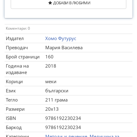
ДОБАВИ В ЛЮБИМИ
Коментари: 0
Издател
Хомо Футурус
Преводач
Мария Василева
Брой страници
160
Година на
2018
издаване
Корици
меки
Език
български
Тегло
211 грама
Размери
20x13
ISBN
9786192230234
Баркод
9786192230234
Категории
Методи и лечение
,
Медицина за