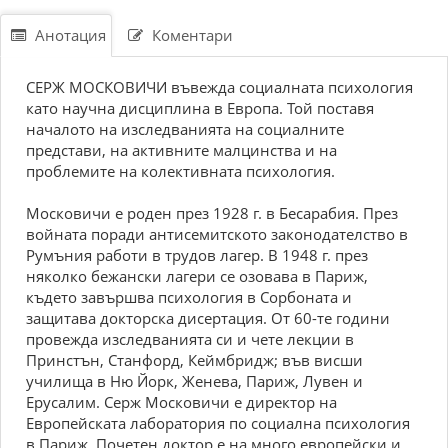
Анотация
Коментари
СЕРЖ МОСКОВИЧИ въвежда социалната психология
като научна дисциплина в Европа. Той поставя
началото на изследванията на социалните
представи, на активните малцинства и на
проблемите на колективната психология.
Московичи е роден през 1928 г. в Бесарабия. През
войната поради антисемитското законодателство в
Румъния работи в трудов лагер. В 1948 г. през
няколко бежански лагери се озовава в Париж,
където завършва психология в Сорбоната и
защитава докторска дисертация. От 60-те години
провежда изследванията си и чете лекции в
Принстън, Станфорд, Кеймбридж; във висши
училища в Ню Йорк, Женева, Париж, Лувен и
Ерусалим. Серж Московичи е директор на
Европейската лаборатория по социална психология
в Париж. Почетен доктор е на много европейски и