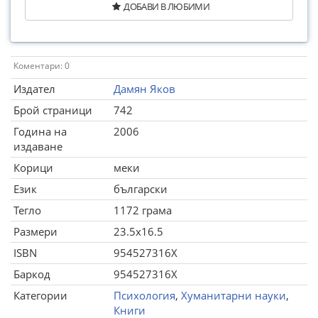
ДОБАВИ В ЛЮБИМИ
Коментари: 0
Издател
Дамян Яков
Брой страници
742
Година на
2006
издаване
Корици
меки
Език
български
Тегло
1172 грама
Размери
23.5x16.5
ISBN
954527316X
Баркод
954527316X
Категории
Психология
,
Хуманитарни науки
,
Книги