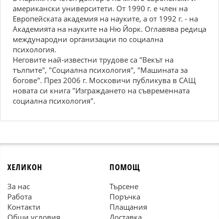
американски университети. От 1990 г. е член на
Европейската академия на науките, а от 1992 г. - на
Академията на науките на Ню Йорк. Оглавява редица
международни организации по социална
психология.
Неговите най-известни трудове са "Векът на
тълпите", "Социална психология", "Машината за
богове". През 2006 г. Московичи публикува в САЩ
новата си книга "Изграждането на съвременната
социална психология".
ХЕЛИКОН
ПОМОЩ
За нас
Търсене
Работа
Поръчка
Контакти
Плащания
Общи условия
Доставка