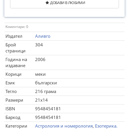
ДОБАВИ В ЛЮБИМИ
Коментари: 0
Издател
Аливго
Брой
304
страници
Година на
2006
издаване
Корици
меки
Език
български
Тегло
216 грама
Размери
21x14
ISBN
9548454181
Баркод
9548454181
Категории
Астрология и номерология
,
Езотерика.