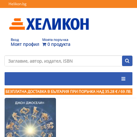
Helikon.bg
Вход
Моята поръчка
Моят профил
0 продукта
БЕЗПЛАТНА ДОСТАВКА В БЪЛГАРИЯ ПРИ ПОРЪЧКА
НАД 35.28 € / 69 ЛВ.