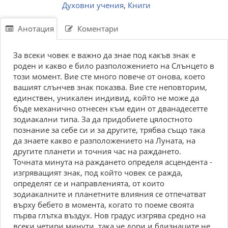
Духовни учения
,
Книги
Анотация
Коментари
За всеки човек е важно да знае под какъв знак е
роден и какво е било разположението на Слънцето в
този момент. Вие сте много повече от онова, което
вашият слънчев знак показва. Вие сте неповторим,
единствен, уникален индивид, който не може да
бъде механично отнесен към един от дванадесетте
зодиакални типа. За да придобиете цялостното
познание за себе си и за другите, трябва също така
да знаете какво е разположението на Луната, на
другите планети и точния час на раждането.
Точната минута на раждането определя асцендента -
изгряващият знак, под който човек се ражда,
определят се и направленията, от които
зодиакалните и планетните влияния се отпечатват
върху бебето в момента, когато то поеме своята
първа глътка въздух. Нов градус изгрява средно на
всеки четири минути, така че дори и близнаците не