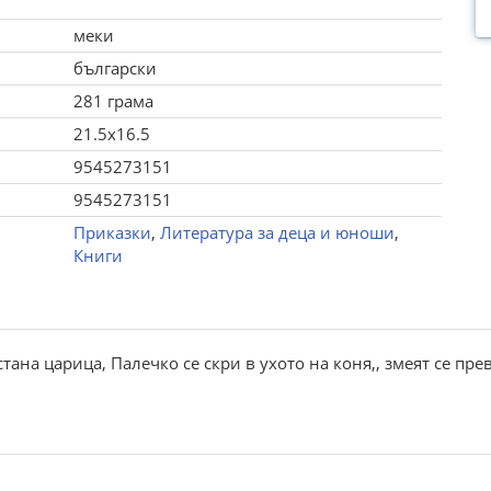
меки
български
281 грама
21.5x16.5
9545273151
9545273151
Приказки
,
Литература за деца и юноши
,
Книги
тана царица, Палечко се скри в ухото на коня,, змеят се пре