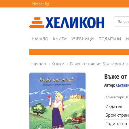
Helikon.bg
НАЧАЛО
КНИГИ
УЧЕБНИЦИ
ПОДАРЪЦИ
И
Начало
Книги
Въже от пясък. Български 
Въже от
Автор:
Състави
Коментари: 0
Издател
Брой стра
Година на