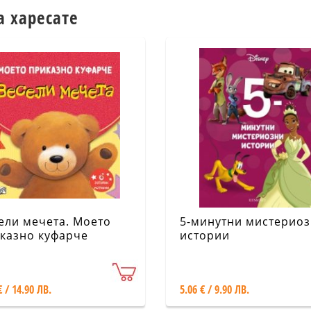
а харесате
ели мечета. Моето
5-минутни мистерио
казно куфарче
истории
€ / 14.90 ЛВ.
5.06 € / 9.90 ЛВ.