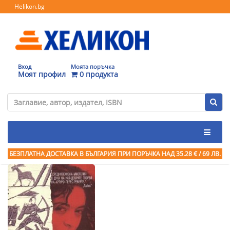
Helikon.bg
Вход
Моята поръчка
Моят профил
0 продукта
БЕЗПЛАТНА ДОСТАВКА В БЪЛГАРИЯ ПРИ ПОРЪЧКА
НАД 35.28 € / 69 ЛВ.