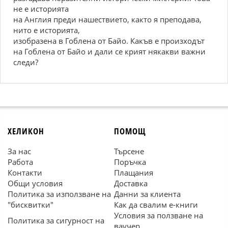
не е историята
на Англия преди нашествието, както я преподава,
нито е историята,
изобразена в Гоблена от Байо. Какъв е произходът
на Гоблена от Байо и дали се крият някакви важни
следи?
ХЕЛИКОН
ПОМОЩ
За нас
Търсене
Работа
Поръчка
Контакти
Плащания
Общи условия
Доставка
Политика за използване на
Данни за клиента
"бисквитки"
Как да свалим е-книги
Условия за ползване на
Политика за сигурност на
ваучер