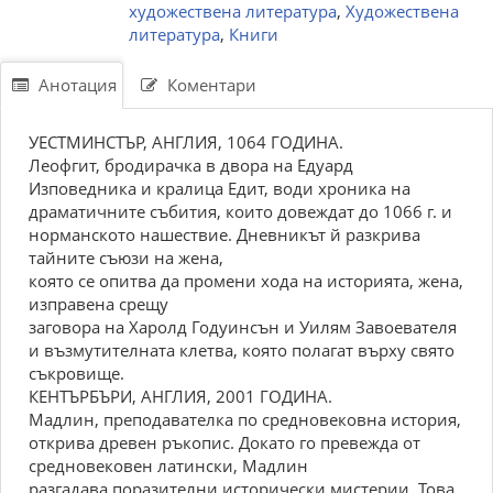
художествена литература
,
Художествена
литература
,
Книги
Анотация
Коментари
УЕСТМИНСТЪР, АНГЛИЯ, 1064 ГОДИНА.
Леофгит, бродирачка в двора на Едуард
Изповедника и кралица Едит, води хроника на
драматичните събития, които довеждат до 1066 г. и
норманското нашествие. Дневникът й разкрива
тайните съюзи на жена,
която се опитва да промени хода на историята, жена,
изправена срещу
заговора на Харолд Годуинсън и Уилям Завоевателя
и възмутителната клетва, която полагат върху свято
съкровище.
КЕНТЪРБЪРИ, АНГЛИЯ, 2001 ГОДИНА.
Мадлин, преподавателка по средновековна история,
открива древен ръкопис. Докато го превежда от
средновековен латински, Мадлин
разгадава поразителни исторически мистерии. Това