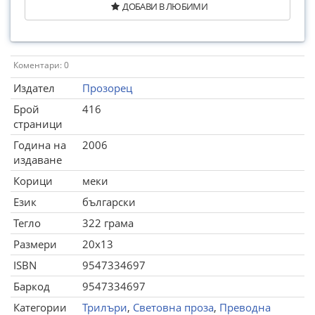
ДОБАВИ В ЛЮБИМИ
Коментари: 0
Издател
Прозорец
Брой
416
страници
Година на
2006
издаване
Корици
меки
Език
български
Тегло
322 грама
Размери
20x13
ISBN
9547334697
Баркод
9547334697
Категории
Трилъри
,
Световна проза
,
Преводна