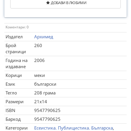
ДОБАВИ В ЛЮБИМИ
Коментари: 0
Издател
Архимед
Брой
260
страници
Година на
2006
издаване
Корици
меки
Език
български
Тегло
208 грама
Размери
21x14
ISBN
9547790625
Баркод
9547790625
Категории
Есеистика. Публицистика. Българска
,