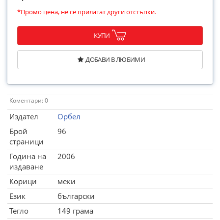
*Промо цена, не се прилагат други отстъпки.
КУПИ
ДОБАВИ В ЛЮБИМИ
Коментари: 0
Издател
Орбел
Брой
96
страници
Година на
2006
издаване
Корици
меки
Език
български
Тегло
149 грама