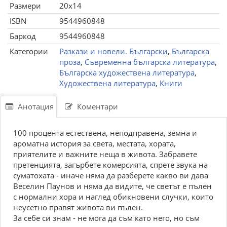
Размери
20x14
ISBN
9544960848
Баркод
9544960848
Категории
Разкази и новели. Български
,
Българска
проза
,
Съвременна българска литература
,
Българска художествена литература
,
Художествена литература
,
Книги
Анотация
Коментари
100 процента естествена, неподправена, земна и
ароматна история за света, местата, хората,
приятелите и важните неща в живота. Забравете
претенцията, загърбете комерсията, спрете звука на
суматохата - иначе няма да разберете какво ви дава
Веселин Паунов и няма да видите, че светът е пълен
с нормални хора и наглед обикновени случки, които
неусетно правят живота ви пълен.
За себе си знам - не мога да съм като него, но съм