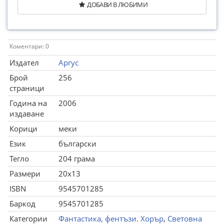
ДОБАВИ В ЛЮБИМИ
Коментари: 0
Издател
Аргус
Брой
256
страници
Година на
2006
издаване
Корици
меки
Език
български
Тегло
204 грама
Размери
20x13
ISBN
9545701285
Баркод
9545701285
Категории
Фантастика, фентъзи. Хорър
,
Световна