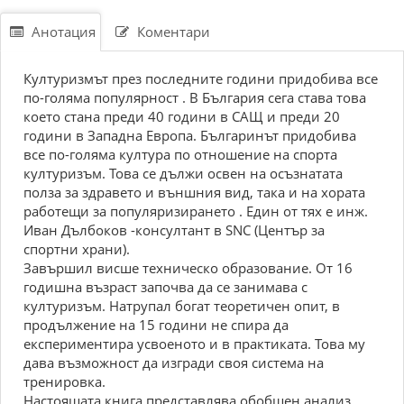
Анотация
Коментари
Културизмът през последните години придобива все
по-голяма популярност . В България сега става това
което стана преди 40 години в САЩ и преди 20
години в Западна Европа. Българинът придобива
все по-голяма култура по отношение на спорта
културизъм. Това се дължи освен на осъзнатата
полза за здравето и външния вид, така и на хората
работещи за популяризирането . Един от тях е инж.
Иван Дълбоков -консултант в SNC (Център за
спортни храни).
Завършил висше техническо образование. От 16
годишна възраст започва да се занимава с
културизъм. Натрупал богат теоретичен опит, в
продължение на 15 години не спира да
експериментира усвоеното и в практиката. Това му
дава възможност да изгради своя система на
тренировка.
Настоящата книга представлява обобщен анализ,