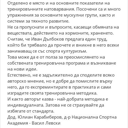
Отделено е място и на основните показатели на
тренировъчните натоварвания. Посочени са и много
упражнения за основните мускулни групи, както и
системи за тяхното развитие.
Не са пропуснати и въпросите, касаещи обмяната на
веществата, действието на хормоните, храненето.
Считам, че Иван Дълбоков предлага един труд,
който би трябвало да прочете и вникне в него всеки
занимаващ се със спорта културизъм.
Това може да е от полза за преосмислянето на
собствената тренировъчна програма и възникване
на нови идеи.
Естествено, не е задължително да споделите всяко
авторско мнение, но е добре да помислите върху
него, да го експреминтирате в практиката и сами
изградите своята тренировъчна методика.
И както авторът казва - най-добрата методика е
индивидуалната. Затова не се страхувайте да
избягате от стандарта.
Дод. Юлиан Карабиберов, д-р Национална Спортна
Академия - Васил Левски