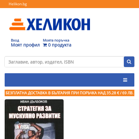
Helikon.bg
Вход
Моята поръчка
Моят профил
0 продукта
БЕЗПЛАТНА ДОСТАВКА В БЪЛГАРИЯ ПРИ ПОРЪЧКА
НАД 35.28 € / 69 ЛВ.