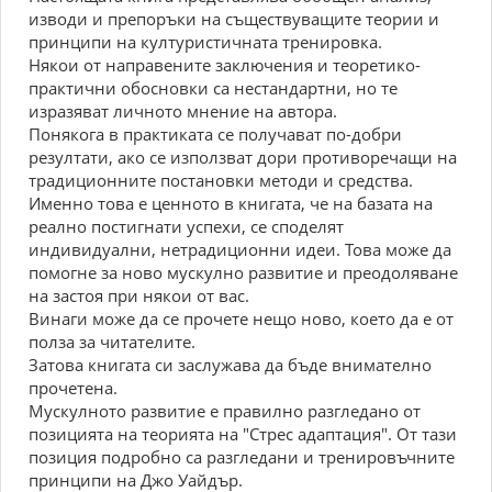
изводи и препоръки на съществуващите теории и
принципи на културистичната тренировка.
Някои от направените заключения и теоретико-
практични обосновки са нестандартни, но те
изразяват личното мнение на автора.
Понякога в практиката се получават по-добри
резултати, ако се използват дори противоречащи на
традиционните постановки методи и средства.
Именно това е ценното в книгата, че на базата на
реално постигнати успехи, се споделят
индивидуални, нетрадиционни идеи. Това може да
помогне за ново мускулно развитие и преодоляване
на застоя при някои от вас.
Винаги може да се прочете нещо ново, което да е от
полза за читателите.
Затова книгата си заслужава да бъде внимателно
прочетена.
Мускулното развитие е правилно разгледано от
позицията на теорията на "Стрес адаптация". От тази
позиция подробно са разгледани и тренировъчните
принципи на Джо Уайдър.