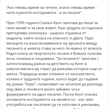
"Ако нямаш време за четене, значи нямаш време -
нито нужните инструменти - и за писане".
През 1999 година Стивън Кинг започва да пише за
своя занаят и за своя живот. Към средата на годината
претърпява злополука - широко отразена от
медиите, която излага на опасност и двете. През
месеците на възстановяването му връзката между
писането и живота става за него по-важна от всякога.
Рядко книга за творческото писане е бивала толкова
ясна, полезна и откровена. "За писането" започва с
хипнотизиращ разказ за детството на Кинг и
неестествената му страст да разказва истории още от
малък. Поредица живи спомени от юношеството,
колежа и трудните години, които водят до първия
му роман "Кери", позволяват на читателя да разгледа
под свеж и понякога много забавен ъгъл
формирането на един писател. После Кинг описва
основните инструменти на занаята си - как чрез
употребата им писателят да ги наточва и умножава,