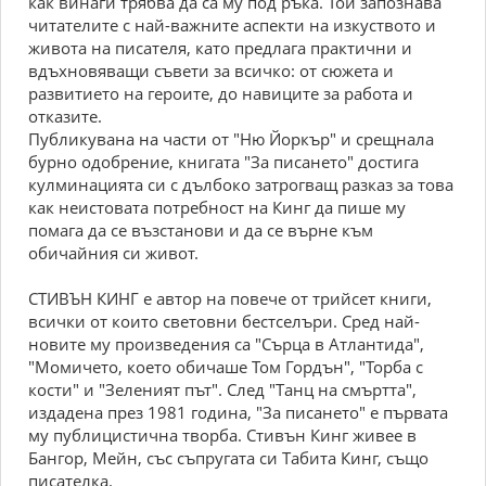
как винаги трябва да са му под ръка. Той запознава
читателите с най-важните аспекти на изкуството и
живота на писателя, като предлага практични и
вдъхновяващи съвети за всичко: от сюжета и
развитието на героите, до навиците за работа и
отказите.
Публикувана на части от "Ню Йоркър" и срещнала
бурно одобрение, книгата "За писането" достига
кулминацията си с дълбоко затрогващ разказ за това
как неистовата потребност на Кинг да пише му
помага да се възстанови и да се върне към
обичайния си живот.
СТИВЪН КИНГ е автор на повече от трийсет книги,
всички от които световни бестселъри. Сред най-
новите му произведения са "Сърца в Атлантида",
"Момичето, което обичаше Том Гордън", "Торба с
кости" и "Зеленият път". След "Танц на смъртта",
издадена през 1981 година, "За писането" е първата
му публицистична творба. Стивън Кинг живее в
Бангор, Мейн, със съпругата си Табита Кинг, също
писателка.