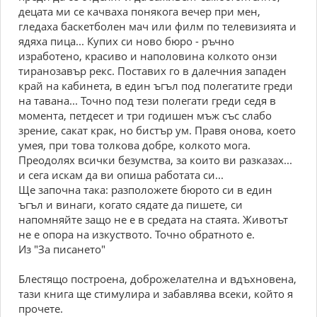
децата ми се качваха понякога вечер при мен,
гледаха баскетболен мач или филм по телевизията и
ядяха пица... Купих си ново бюро - ръчно
изработено, красиво и наполовина колкото онзи
тиранозавър рекс. Поставих го в далечния западен
край на кабинета, в един ъгъл под полегатите греди
на тавана... Точно под тези полегати греди седя в
момента, петдесет и три годишен мъж със слабо
зрение, сакат крак, но бистър ум. Правя онова, което
умея, при това толкова добре, колкото мога.
Преодолях всички безумства, за които ви разказах...
и сега искам да ви опиша работата си...
Ще започна така: разположете бюрото си в един
ъгъл и винаги, когато сядате да пишете, си
напомняйте защо не е в средата на стаята. Животът
не е опора на изкуството. Точно обратното е.
Из "За писането"
Блестящо построена, доброжелателна и вдъхновена,
тази книга ще стимулира и забавлява всеки, който я
прочете.