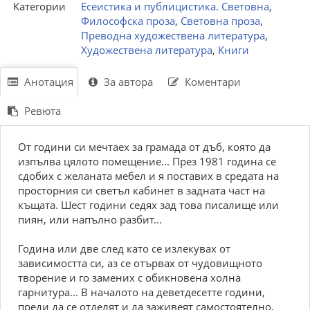
Категории
Есеистика и публицистика. Световна
,
Философска проза
,
Световна проза
,
Преводна художествена литература
,
Художествена литература
,
Книги
Анотация
За автора
Коментари
Ревюта
От години си мечтаех за грамада от дъб, която да
изпълва цялото помещение... През 1981 година се
сдобих с желаната мебел и я поставих в средата на
просторния си светъл кабинет в задната част на
къщата. Шест години седях зад това писалище или
пиян, или напълно разбит...
Година или две след като се излекувах от
зависимостта си, аз се отървах от чудовищното
творение и го замених с обикновена холна
гарнитура... В началото на деветдесетте години,
преди да се отделят и да заживеят самостоятелно,