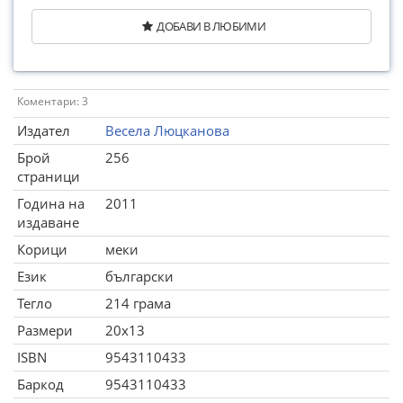
ДОБАВИ В ЛЮБИМИ
Коментари: 3
Издател
Весела Люцканова
Брой
256
страници
Година на
2011
издаване
Корици
меки
Език
български
Тегло
214 грама
Размери
20x13
ISBN
9543110433
Баркод
9543110433