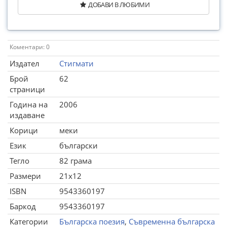
ДОБАВИ В ЛЮБИМИ
Коментари: 0
Издател
Стигмати
Брой
62
страници
Година на
2006
издаване
Корици
меки
Език
български
Тегло
82 грама
Размери
21x12
ISBN
9543360197
Баркод
9543360197
Категории
Българска поезия
,
Съвременна българска