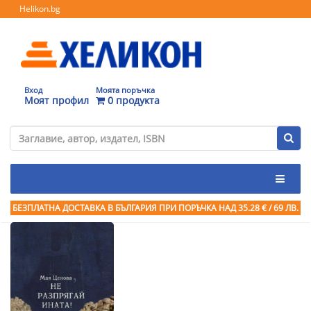
Helikon.bg
Вход
Моята поръчка
Моят профил
0 продукта
БЕЗПЛАТНА ДОСТАВКА В БЪЛГАРИЯ ПРИ ПОРЪЧКА
НАД 35.28 € / 69 ЛВ.