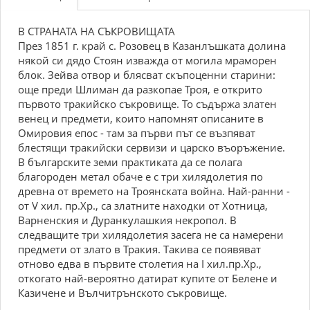
В СТРАНАТА НА СЪКРОВИЩАТА
През 1851 г. край с. Розовец в Казанлъшката долина
някой си дядо Стоян изважда от могила мраморен
блок. Зейва отвор и блясват скъпоценни старини:
още преди Шлиман да разкопае Троя, е открито
първото тракийско съкровище. То съдържа златен
венец и предмети, които напомнят описаните в
Омировия епос - там за първи път се възпяват
блестящи тракийски сервизи и царско въоръжение.
В българските земи практиката да се полага
благороден метал обаче е с три хилядолетия по
древна от времето на Троянската война. Най-ранни -
от V хил. пр.Хр., са златните находки от Хотница,
Варненския и Дуранкулашкия некропол. В
следващите три хилядолетия засега не са намерени
предмети от злато в Тракия. Такива се появяват
отново едва в първите столетия на I хил.пр.Хр.,
откогато най-вероятно датират купите от Белене и
Казичене и Вълчитрънското съкровище.