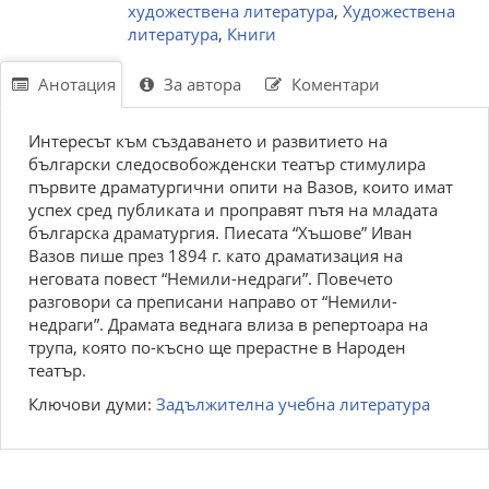
художествена литература
,
Художествена
литература
,
Книги
Анотация
За автора
Коментари
Интересът към създаването и развитието на
български следосвобожденски театър стимулира
първите драматургични опити на Вазов, които имат
успех сред публиката и проправят пътя на младата
българска драматургия. Пиесата “Хъшове” Иван
Вазов пише през 1894 г. като драматизация на
неговата повест “Немили-недраги”. Повечето
разговори са преписани направо от “Немили-
недраги”. Драмата веднага влиза в репертоара на
трупа, която по-късно ще прерастне в Народен
театър.
Ключови думи:
Задължителна учебна литература