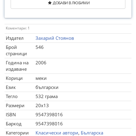
ДОБАВИ В ЛЮБИМИ
Коментари: 1
Издател
Захарий Стоянов
Брой
546
страници
Година на
2006
издаване
Корици
меки
Език
български
Тегло
532 грама
Размери
20x13
ISBN
9547398016
Баркод
9547398016
Категории
Класически автори
,
Българска