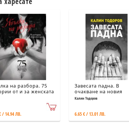
а харесате
лка на разбора. 75
Завесата падна. В
ории от и за женската
очакване на новия
а (75 години "Жената
спектакъл
Калин Тодоров
с")
€ / 14.94 ЛВ.
6.65 € / 13.01 ЛВ.