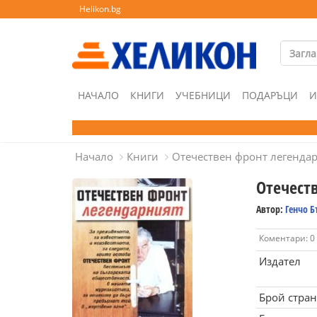
Helikon.bg
НАЧАЛО
КНИГИ
УЧЕБНИЦИ
ПОДАРЪЦИ
И
Начало
Книги
Отечествен фронт легенда
Отечест
Автор:
Генчо 
Коментари: 0
Издател
Брой стра