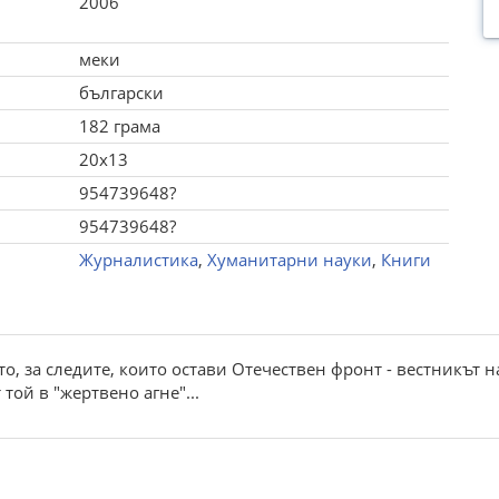
2006
меки
български
182 грама
20x13
954739648?
954739648?
Журналистика
,
Хуманитарни науки
,
Книги
о, за следите, които остави Отечествен фронт - вестникът н
той в "жертвено агне"...