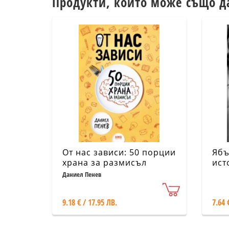
Продукти, които може също д
От нас зависи: 50 порции
Ябъ
храна за размисъл
ист
душ
Даниел Пенев
дне
9.18 € / 17.95 ЛВ.
7.64 