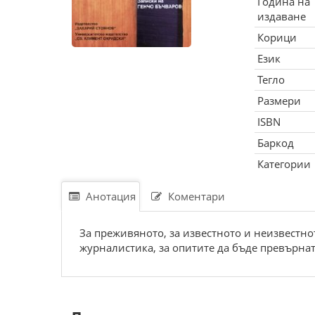
Година на
издаване
Корици
Език
Тегло
Размери
ISBN
Баркод
Категории
Анотация
Коментари
За преживяното, за известното и неизвестнот
журналистика, за опитите да бъде превърнат 