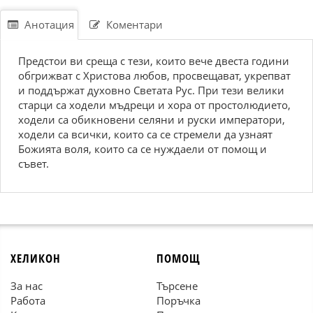
Анотация
Коментари
Предстои ви среща с тези, които вече двеста години
обгрижват с Христова любов, просвещават, укрепват
и поддържат духовно Светата Рус. При тези велики
старци са ходели мъдреци и хора от простолюдието,
ходели са обикновени селяни и руски императори,
ходели са всички, които са се стремели да узнаят
Божията воля, които са се нуждаели от помощ и
съвет.
ХЕЛИКОН
ПОМОЩ
За нас
Търсене
Работа
Поръчка