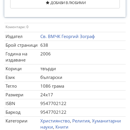
ДОБАВИ В ЛЮБИМИ
Коментари: 0
Издател
Св. ВМЧК Георгий Зограф
Брой страници
638
Година на
2006
издаване
Корици
твърди
Език
български
Тегло
1086 грама
Размери
24x17
ISBN
9547702122
Баркод
9547702122
Категории
Християнство
,
Религия
,
Хуманитарни
науки
,
Книги