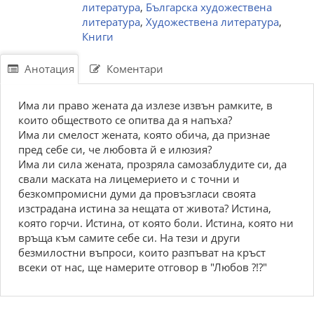
литература
,
Българска художествена
литература
,
Художествена литература
,
Книги
Анотация
Коментари
Има ли право жената да излезе извън рамките, в
които обществото се опитва да я напъха?
Има ли смелост жената, която обича, да признае
пред себе си, че любовта й е илюзия?
Има ли сила жената, прозряла самозаблудите си, да
свали маската на лицемерието и с точни и
безкомпромисни думи да провъзгласи своята
изстрадана истина за нещата от живота? Истина,
която горчи. Истина, от която боли. Истина, която ни
връща към самите себе си. На тези и други
безмилостни въпроси, които разпъват на кръст
всеки от нас, ще намерите отговор в "Любов ?!?"