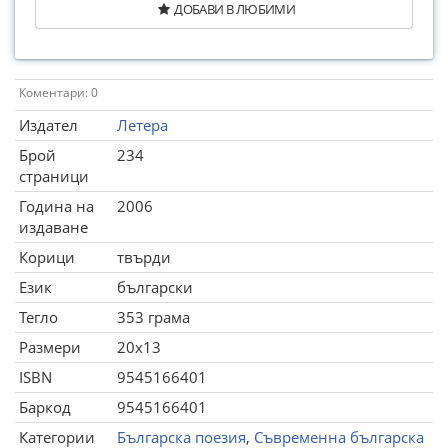
ДОБАВИ В ЛЮБИМИ
Коментари: 0
Издател
Летера
Брой
234
страници
Година на
2006
издаване
Корици
твърди
Език
български
Тегло
353 грама
Размери
20x13
ISBN
9545166401
Баркод
9545166401
Категории
Българска поезия
,
Съвременна българска