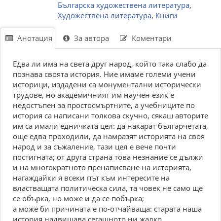
Българска художествена литература
,
Художествена литература
,
Книги
Анотация
За автора
Коментари
Едва ли има на света друг народ, който така слабо да
познава своята история. Ние имаме големи учени
историци, издадени са монументални исторически
трудове, но академичният им научен език е
недостъпен за простосмъртните, а учебниците по
история са написани толкова скучно, сякаш авторите
им са имали едничката цел: да накарат българчетата,
още едва проходили, да намразят историята на своя
народ и за съжаление, тази цел е вече почти
постигната; от друга страна това незнание се дължи
и на многократното пренаписване на историята,
нагаждайки я всеки път към интересите на
властващата политическа сила, та човек не само ще
се обърка, но може и да се побърка;
а може би причината е по-отчайваща: старата наша
история надвишава сегашното ни жалко