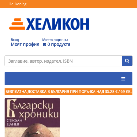
Helikon.bg
Вход
Моята поръчка
Моят профил
0 продукта
БЕЗПЛАТНА ДОСТАВКА В БЪЛГАРИЯ ПРИ ПОРЪЧКА
НАД 35.28 € / 69 ЛВ.