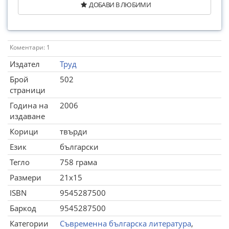
ДОБАВИ В ЛЮБИМИ
Коментари: 1
Издател
Труд
Брой
502
страници
Година на
2006
издаване
Корици
твърди
Език
български
Тегло
758 грама
Размери
21x15
ISBN
9545287500
Баркод
9545287500
Категории
Съвременна българска литература
,