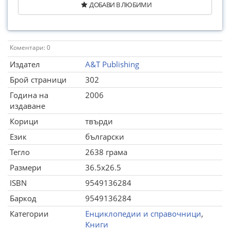
ДОБАВИ В ЛЮБИМИ
Коментари: 0
Издател
A&T Publishing
Брой страници
302
Година на
2006
издаване
Корици
твърди
Език
български
Тегло
2638 грама
Размери
36.5x26.5
ISBN
9549136284
Баркод
9549136284
Категории
Енциклопедии и справочници
,
Книги