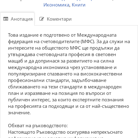
Икономика
,
Книги
Анотация
Коментари
Това издание е подготвено от Международната
федерация на счетоводителите (МФС). За да служи на
интересите на обществото МФС ще продължи да
утвърждава счетоводната професия в световен
мащаб и да допринася за развитието на силна
международна икономика чрез установяване и
популяризиране спазването на висококачествени
професионални стандарти, задълбочаване
сближаването на тези стандарти в международен
план и изразяване на позиция по въпроси от
публичен интерес, за които експертните познания
на професията са подходящи и са от най-съществено
значение.
Обхват на ръководството:
Настоящото Ръководство осигурява непрекъснато