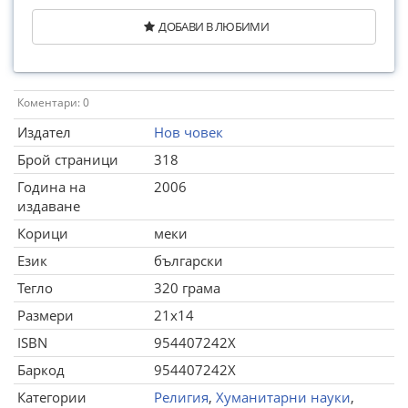
ДОБАВИ В ЛЮБИМИ
Коментари: 0
Издател
Нов човек
Брой страници
318
Година на
2006
издаване
Корици
меки
Език
български
Тегло
320 грама
Размери
21x14
ISBN
954407242X
Баркод
954407242X
Категории
Религия
,
Хуманитарни науки
,