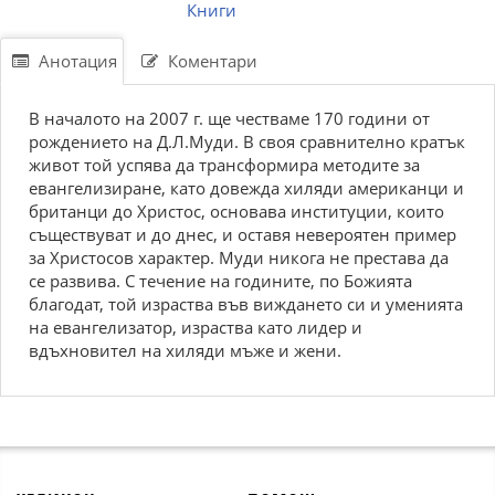
Книги
Анотация
Коментари
В началото на 2007 г. ще честваме 170 години от
рождението на Д.Л.Муди. В своя сравнително кратък
живот той успява да трансформира методите за
евангелизиране, като довежда хиляди американци и
британци до Христос, основава институции, които
съществуват и до днес, и оставя невероятен пример
за Христосов характер. Муди никога не престава да
се развива. С течение на годините, по Божията
благодат, той израства във виждането си и уменията
на евангелизатор, израства като лидер и
вдъхновител на хиляди мъже и жени.