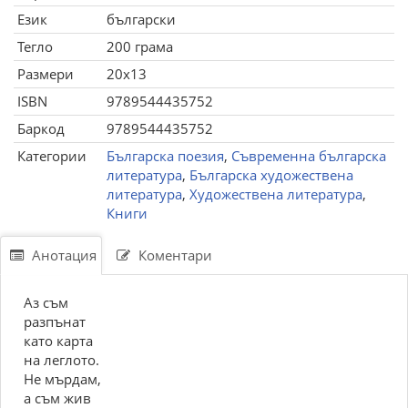
Език
български
Тегло
200 грама
Размери
20x13
ISBN
9789544435752
Баркод
9789544435752
Категории
Българска поезия
,
Съвременна българска
литература
,
Българска художествена
литература
,
Художествена литература
,
Книги
Анотация
Коментари
Аз съм
разпънат
като карта
на леглото.
Не мърдам,
а съм жив