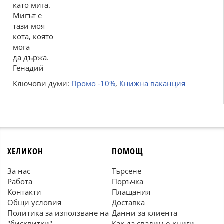
като мига.
Мигът е
тази моя
кота, която
мога
да държа.
Генадий
Ключови думи:
Промо -10%
,
Книжна ваканция
ХЕЛИКОН
ПОМОЩ
За нас
Търсене
Работа
Поръчка
Контакти
Плащания
Общи условия
Доставка
Политика за използване на
Данни за клиента
"бисквитки"
Как да свалим е-книги