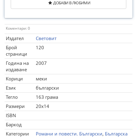
ДОБАВИ В ЛЮБИМИ
Коментари: 0
Издател
Световит
Брой
120
страници
Година на
2007
издаване
Корици
меки
Език
български
Тегло
163 грама
Размери
20x14
ISBN
Баркод
Категории
Романи и повести. Български
,
Българска