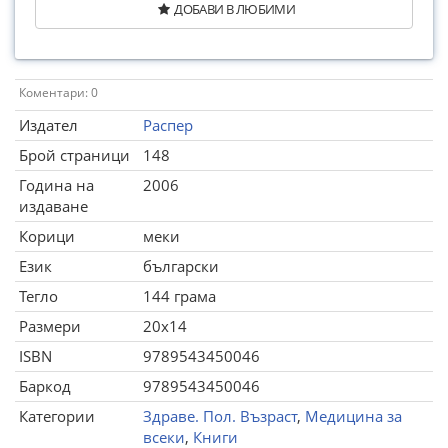
ДОБАВИ В ЛЮБИМИ
Коментари: 0
Издател
Распер
Брой страници
148
Година на
2006
издаване
Корици
меки
Език
български
Тегло
144 грама
Размери
20x14
ISBN
9789543450046
Баркод
9789543450046
Категории
Здраве. Пол. Възраст
,
Медицина за
всеки
,
Книги