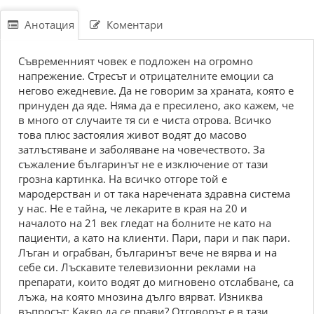
Анотация
Коментари
Съвременният човек е подложен на огромно
напрежение. Стресът и отрицателните емоции са
негово ежедневие. Да не говорим за храната, която е
принуден да яде. Няма да е пресилено, ако кажем, че
в много от случаите тя си е чиста отрова. Всичко
това плюс застоялия живот водят до масово
затлъстяване и заболяване на човечеството. За
съжаление българинът не е изключение от тази
грозна картинка. На всичко отгоре той е
мародерстван и от така наречената здравна система
у нас. Не е тайна, че лекарите в края на 20 и
началото на 21 век гледат на болните не като на
пациенти, а като на клиенти. Пари, пари и пак пари.
Лъган и ограбван, българинът вече не вярва и на
себе си. Лъскавите телевизионни реклами на
препарати, които водят до мигновено отслабване, са
лъжа, на която мнозина дълго вярват. Изниква
въпросът: Какво да се прави? Отговорът е в тази