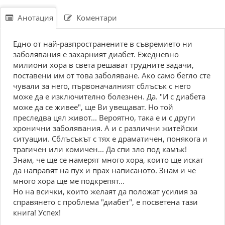
Анотация
Коментари
Едно от най-разпространените в съвремието ни
заболявания е захарният диабет. Ежедневно
милиони хора в света решават трудните задачи,
поставени им от това заболяване. Ако само бегло сте
чували за него, първоначалният сблъсък с него
може да е изключително болезнен. Да. "И с диабета
може да се живее", ще Ви увещават. Но той
преследва цял живот... Вероятно, така е и с други
хронични заболявания. А и с различни житейски
ситуации. Сблъсъкът с тях е драматичен, понякога и
трагичен или комичен... Да спи зло под камък!
Знам, че ще се намерят много хора, които ще искат
да направят на пух и прах написаното. Знам и че
много хора ще ме подкрепят...
Но на всички, които желаят да положат усилия за
справянето с проблема "диабет", е посветена тази
книга! Успех!