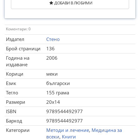
ДОБАВИ В ЛЮБИМИ
Коментари: 0
Издател
Стено
Брой страници
136
Година на
2006
издаване
Корици
меки
Език
български
Тегло
155 грама
Размери
20x14
ISBN
9789544492977
Баркод
9789544492977
Категории
Методи и лечение
,
Медицина за
всеки
,
Книги