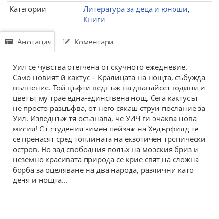
Категории
Литература за деца и юноши
,
Книги
Анотация
Коментари
Уил се чувства отегчена от скучното ежедневие.
Само новият й кактус – Кралицата на нощта, събужда
вълнение. Той цъфти веднъж на дванайсет години и
цветът му трае една-единствена нощ. Сега кактусът
не просто разцъфва, от него сякаш струи послание за
Уил. Изведнъж тя осъзнава, че УИЧ ги очаква нова
мисия! От студения зимен пейзаж на Хедърфилд те
се пренасят сред топлината на екзотичен тропически
остров. Но зад свободния полъх на морския бриз и
неземно красивата природа се крие свят на сложна
борба за оцеляване на два народа, различни като
деня и нощта...