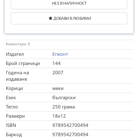
НЕ Е В НАЛИЧНОСТ
ДОБАВИ В ЛЮБИМИ
Коментари: 0
Издател
Егмонт
Брой страници
144
Година на
2007
издаване
Корици
меки
Език
български
Тегло
250 грама
Размери
18x12
ISBN
9789542700494
Баркод
9789542700494