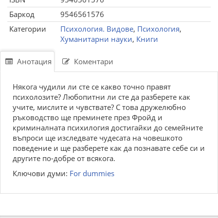
Баркод
9546561576
Категории
Психология. Видове
,
Психология
,
Хуманитарни науки
,
Книги
Анотация
Коментари
Някога чудили ли сте се какво точно правят
психолозите? Любопитни ли сте да разберете как
учите, мислите и чувствате? С това дружелюбно
ръководство ще преминете през Фройд и
криминалната психилогия достигайки до семейните
въпроси ще изследвате чудесата на човешкото
поведение и ще разберете как да познавате себе си и
другите по-добре от всякога.
Ключови думи:
For dummies