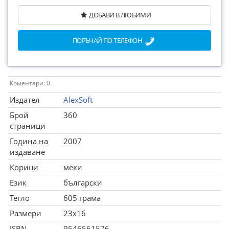
ДОБАВИ В ЛЮБИМИ
ПОРЪЧАЙ ПО ТЕЛЕФОН
Коментари: 0
Издател
AlexSoft
Брой
360
страници
Година на
2007
издаване
Корици
меки
Език
български
Тегло
605 грама
Размери
23x16
ISBN
9546561576