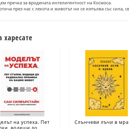
ем пречка за вродената интелигентност на Космоса.
тича през нас с лекота и животът ни се изпълва със сила, с
а харесате
елът на успеха. Пет
Слънчеви лъчи в мра
пки, водещи до