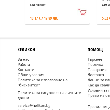
рад
Кал Нюпорт
Сам С
ваш
10.17 € / 19.89 ЛВ.
5.62 
ХЕЛИКОН
ПОМОЩ
За нас
Търсене
Работа
Поръчка
Контакти
Плащания
Общи условия
Доставка
Политика за използване на
Данни за кл
"бисквитки"
Как да свал
Условия за 
Политика за сигурност на личните
Право на от
данни
service@helikon.bg
Правилници