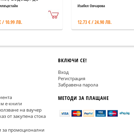
икална промяна на
илвърстайн
Изабел Овчарова
ия живот
€ / 10.99 ЛВ.
12.73 € / 24.90 ЛВ.
ВКЛЮЧИ СЕ!
Вход
Регистрация
Забравена парола
иента
МЕТОДИ ЗА ПЛАЩАНЕ
им е-книги
ползване на ваучер
каз от закупена стока
 за промоционални