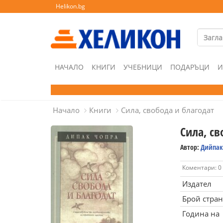
Helikon.bg
НАЧАЛО
КНИГИ
УЧЕБНИЦИ
ПОДАРЪЦИ
И
Начало
Книги
Сила, свобода и благодат
Сила, св
Автор:
Дийпак
Коментари: 0
Издател
Брой стра
Година на