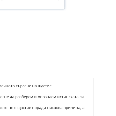
вечното търсене на щастие.
огне да разберем и опознаем истинската си
оето не е щастие поради някаква причина, а