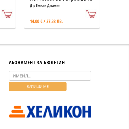
на връзката и
Д-р Емили Джамия
поддържане на страстта
14.00 € / 27.38 ЛВ.
АБОНАМЕНТ ЗА БЮЛЕТИН