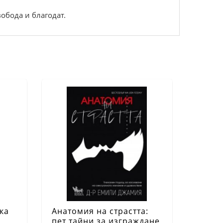
вобода и благодат.
ка
Анатомия на страстта:
пет тайни за изграждане