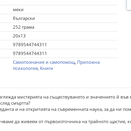
меки
български
252 грама
20x13
9789544744311
9789544744311
Самопознание и самопомощ
,
Приложна
психология
,
Книги
азглежда мистерията на съществуването и значението й във 
след смъртта?
данта и на откритията на съвременната наука, за да ни пом
очваме да живеем от първоизточника на трайното щастие, к