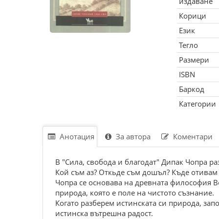
издаване
Корици
Език
Тегло
Размери
ISBN
Баркод
Категории
Анотация
За автора
Коментари
В "Сила, свобода и благодат" Дипак Чопра р
Кой съм аз? Откьде съм дошъл? Къде отивам 
Чопра се основава на древната философия Ве
природа, която е поле на чистото съзнание.
Когато разберем истинската си природа, зап
истинска вътрешна радост.