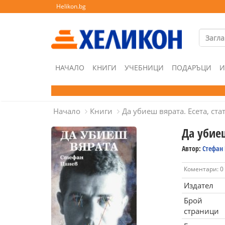
Helikon.bg
НАЧАЛО
КНИГИ
УЧЕБНИЦИ
ПОДАРЪЦИ
И
Начало
Книги
Да убиеш вярата. Есета, ста
Да убиеш
Автор:
Стефан
Коментари: 0
Издател
Брой
страници