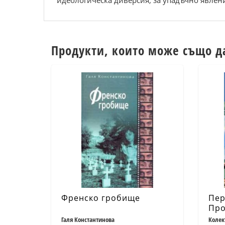
идеологическа диверсия, за упадъчно явлени
Продукти, които може също д
Френско гробище
Пер
Про
пет
Галя Константинова
Колек