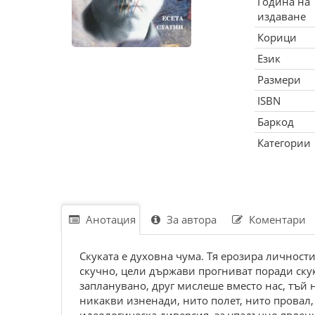
Година на
издаване
Корици
Език
Размери
ISBN
Баркод
Категории
Анотация
За автора
Коментари
Скуката е духовна чума. Тя ерозира личности
скучно, цели държави прогниват поради скука
запланувано, друг мислеше вместо нас, тъй
никакви изненади, нито полет, нито провал,