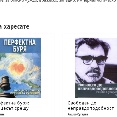
е, за опасно чуждо, вражеско, западно, империалистическо 
а харесате
фектна буря:
Свободен до
цесът срещу
неправдоподобност
имата кубинци
тив
Рашко Сугарев