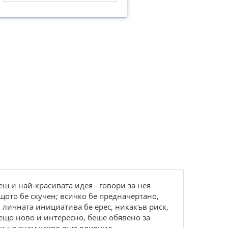
еш и най-красивата идея - говори за нея
ащото бе скучен; всичко бе предначертано,
 личната инициатива бе ерес, никакъв риск,
нещо ново и интересно, беше обявено за