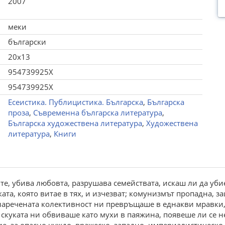
2007
меки
български
20x13
954739925X
954739925X
Есеистика. Публицистика. Българска
,
Българска
проза
,
Съвременна българска литература
,
Българска художествена литература
,
Художествена
литература
,
Книги
те, убива любовта, разрушава семействата, искаш ли да уби
та, която витае в тях, и изчезват; комунизмът пропадна, з
 наречената колективност ни превръщаше в еднакви мравки,
 скуката ни обвиваше като мухи в паяжина, появеше ли се 