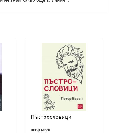
и не знам какво още влияние...
Пъстрословици
Петър Берон