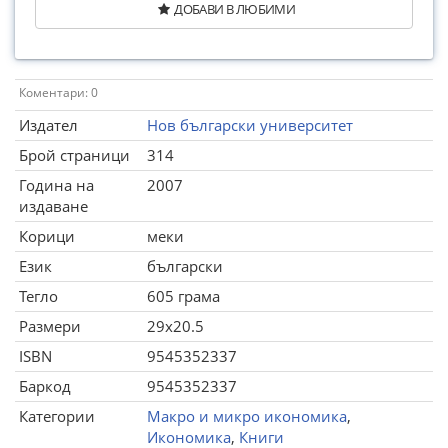
ДОБАВИ В ЛЮБИМИ
Коментари: 0
Издател
Нов български университет
Брой страници
314
Година на
2007
издаване
Корици
меки
Език
български
Тегло
605 грама
Размери
29x20.5
ISBN
9545352337
Баркод
9545352337
Категории
Макро и микро икономика
,
Икономика
,
Книги