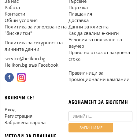
За нас
Търсене
Работа
Поръчка
Контакти
Плащания
Общи условия
Доставка
Политика за използване на
Данни за клиента
"бисквитки"
Как да свалим е-книги
Условия за ползване на
Политика за сигурност на
ваучер
личните данни
Право на отказ от закупена
service@helikon.bg
стока
Helikon.bg във Facebook
Правилници за
промоционални кампании
ВКЛЮЧИ СЕ!
АБОНАМЕНТ ЗА БЮЛЕТИН
Вход
Регистрация
Забравена парола
МЕТОДИ ЗА ПЛАЩАНЕ