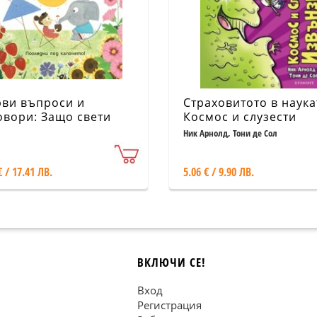
ви въпроси и
Страховитото в наука
овори: Защо свети
Космос и слузести
нцето?
извънемни (ново
Ник Арнолд, Тони де Сол
издание)
€ / 17.41 ЛВ.
5.06 € / 9.90 ЛВ.
ВКЛЮЧИ СЕ!
Вход
Регистрация