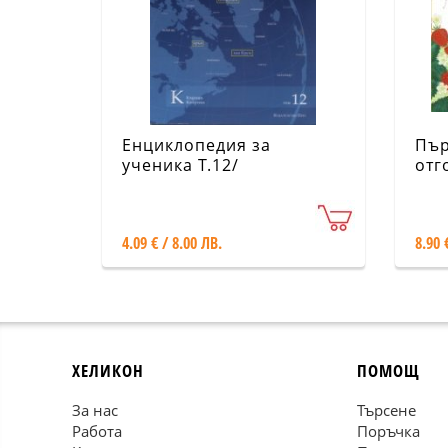
Енциклопедия за
Пър
ученика Т.12/
отг
Encyclopaedia Britannica
слъ
4.09 € / 8.00 ЛВ.
8.90 
ХЕЛИКОН
ПОМОЩ
За нас
Търсене
Работа
Поръчка