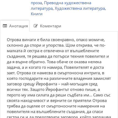
проза
,
Преводна художествена
литература
,
Художествена литература
,
Книги
Анотация
Коментари
Отрова винаги е била своенравно, опако момиче,
склонно да спори и упорства. Щом открива, че по-
малката й сестра е отвлечена от вълшеблените
създания, тя решава да потърси техния повелител и
да я върне обратно. Това обаче се оказва нелека
задача, а и когато го намира, Повелителят е доста
зает. Отрова се намесва в смъртоносна интрига, в
която господарите на различните владения замислят
заговор срещу Йерофанта – най-могъщия сред
всички тях. Защото Йерофантът отново пише, а
перото му има силата да реши съдбата им... Само със
своята находчивост и верните си приятели Отрова
трябва да оцелее от смъртоносните намерения на
повелителя на вълшеблените създания, да спаси
сестра си и да предотврати заговора, който заплашва