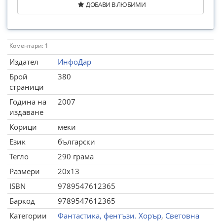
ДОБАВИ В ЛЮБИМИ
Коментари: 1
Издател
ИнфоДар
Брой
380
страници
Година на
2007
издаване
Корици
меки
Език
български
Тегло
290 грама
Размери
20x13
ISBN
9789547612365
Баркод
9789547612365
Категории
Фантастика, фентъзи. Хорър
,
Световна