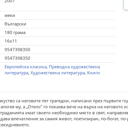
2007
меки
български
180 грама
16x11
9547398350
9547398350
Европейска класика
,
Преводна художествена
литература
,
Художествена литература
,
Книги
ство са неговите пет трагедии, написани през първите годи
 апогея му, а „Отело" го показва вече на върха на неговото 
страданията имат своето необходимо място в свят, направля
 дава впечатление за самия живот, поетизиран, по-богат, п
секидневието.