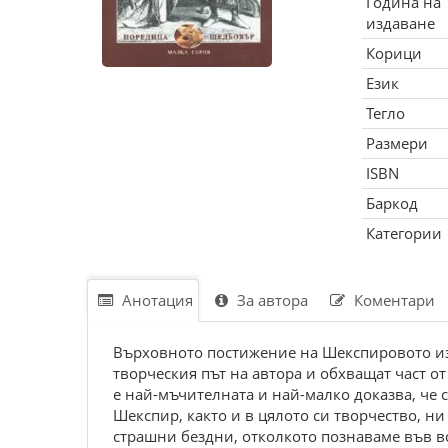
Година на
издаване
Корици
Език
Тегло
Размери
ISBN
Баркод
Категории
Анотация
За автора
Коментари
Върховното постижение на Шекспировото изку
творческия път на автора и обхващат част от
е най-мъчителната и най-малко доказва, че 
Шекспир, както и в цялото си творчество, ни
страшни бездни, отколкото познаваме във в