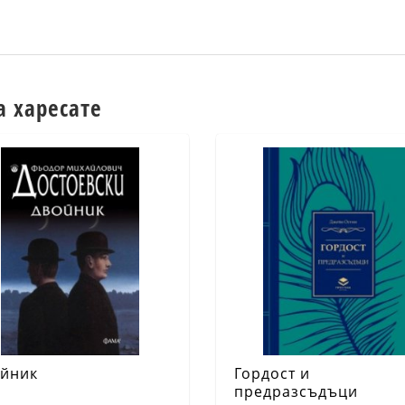
а харесате
йник
Гордост и
предразсъдъци