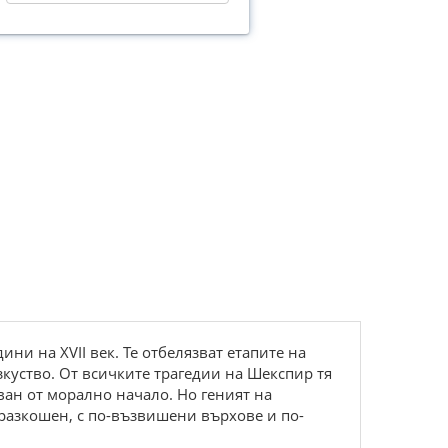
ни на XVII век. Те отбелязват етапите на
изкуство. От всичките трагедии на Шекспир тя
ван от морално начало. Но геният на
о-разкошен, с по-възвишени върхове и по-