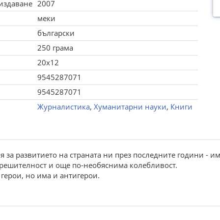
 издаване
2007
меки
български
250 грама
20x12
9545287071
9545287071
Журналистика
,
Хуманитарни науки
,
Книги
я за развитието на страната ни през последните години - и
 решителност и още по-необяснима колебливост.
герои, но има и антигерои.