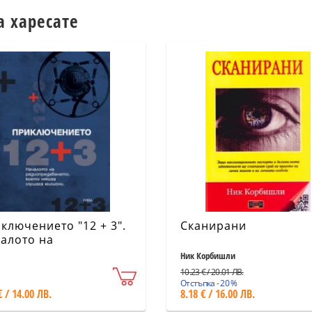
а харесате
ключението "12 + 3".
Сканирани
алото на
иопредаването,
Ник Корбишли
то някога слушаха
10.23 € / 20.01 ЛВ.
иони
Отстъпка - 20 %
€ / 14.00 ЛВ.
8.18 € / 16.00 ЛВ.