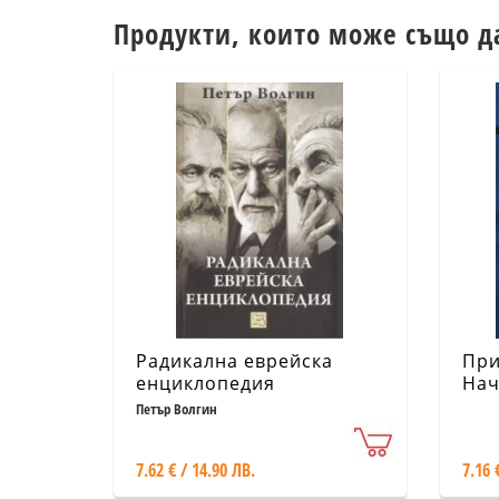
Продукти, които може също д
Радикална еврейска
При
енциклопедия
Нач
рад
Петър Волгин
кое
мил
7.62 € / 14.90 ЛВ.
7.16 