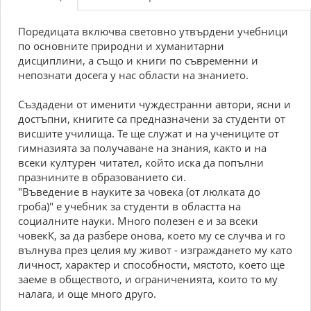
Поредицата включва световно утвърдени учебници
по основните природни и хуманитарни
дисциплини, а също и книги по съвременни и
непознати досега у нас области на знанието.
Създадени от именити чуждестранни автори, ясни и
достъпни, книгите са предназначени за студенти от
висшите училища. Те ще служат и на учениците от
гимназията за получаване на знания, както и на
всеки културен читател, който иска да попълни
празнините в образованието си.
"Въведение в науките за човека (от люлката до
гроба)" е учебник за студенти в областта на
социалните науки. Много полезен е и за всеки
човекК, за да разбере онова, което му се случва и го
вълнува през целия му живот - изграждането му като
личност, характер и способности, мястото, което ще
заеме в обществото, и ограниченията, които то му
налага, и още много друго.