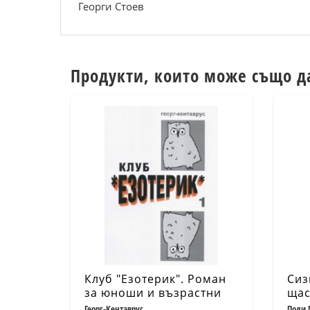
Георги Стоев
Продукти, които може също д
Клуб "Езотерик". Роман
Сиз
за юноши и възрастни
щас
Георг-Кентаврус
Поли 