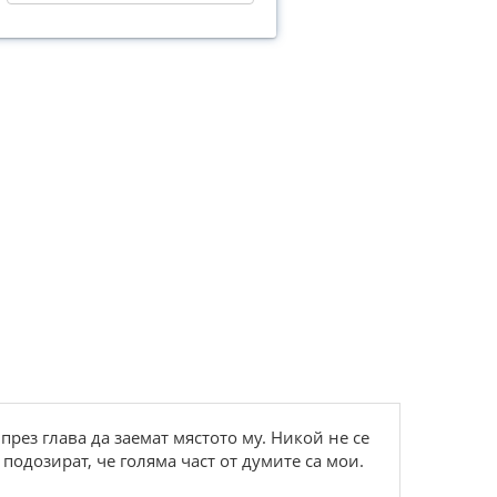
рез глава да заемат мястото му. Никой не се
подозират, че голяма част от думите са мои.