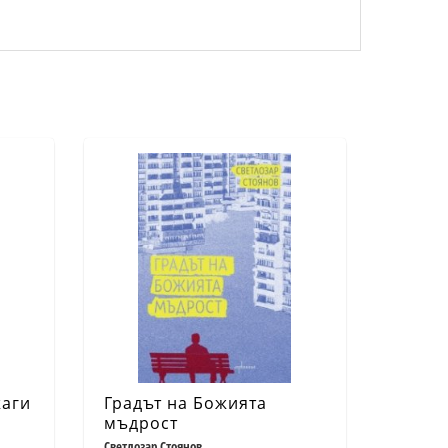
жаги
Градът на Божията
мъдрост
Светлозар Стоянов