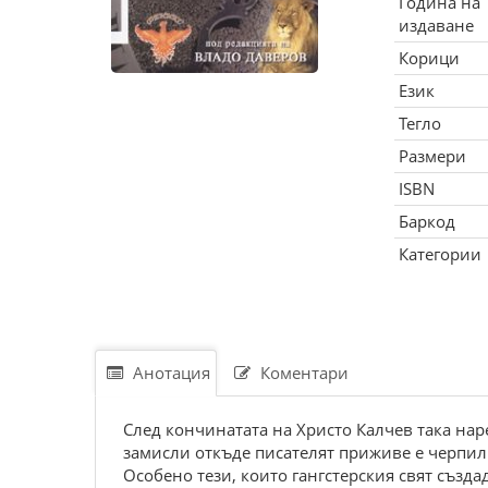
Година на
издаване
Корици
Език
Тегло
Размери
ISBN
Баркод
Категории
Анотация
Коментари
След кончинатата на Христо Калчев така нар
замисли откъде писателят приживе е черпил и
Особено тези, които гангстерския свят създ