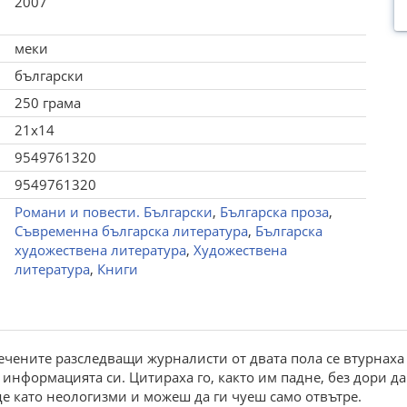
2007
меки
български
250 грама
21x14
9549761320
9549761320
Романи и повести. Български
,
Българска проза
,
Съвременна българска литература
,
Българска
художествена литература
,
Художествена
литература
,
Книги
ечените разследващи журналисти от двата пола се втурнаха п
нформацията си. Цитираха го, както им падне, без дори да 
аде като неологизми и можеш да ги чуеш само отвътре.