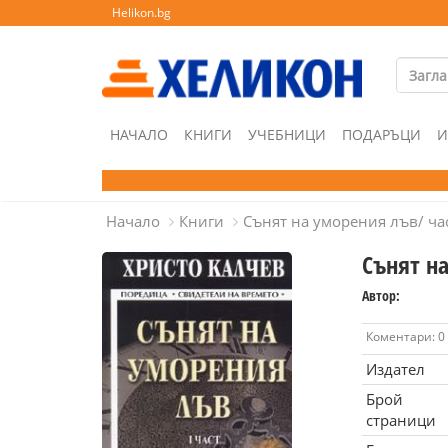
Helikon.bg
НАЧАЛО
КНИГИ
УЧЕБНИЦИ
ПОДАРЪЦИ
И
Начало
Книги
Сънят на уморения лъв/ ча
Сънят на
Автор:
Коментари: 0
Издател
Брой
страници