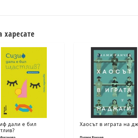
а харесате
иф дали е бил
Хаосът в играта на д
тлив?
Муканова
Палми Ранчев