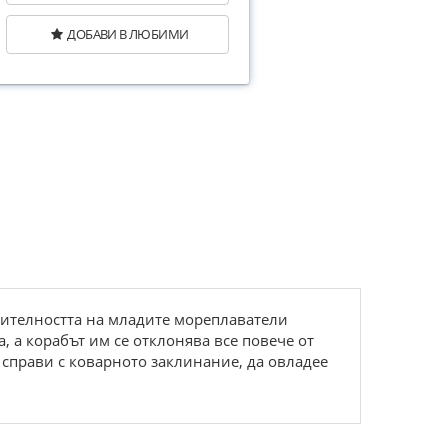
ДОБАВИ В ЛЮБИМИ
шителността на младите мореплаватели
, а корабът им се отклонява все повече от
е справи с коварното заклинание, да овладее