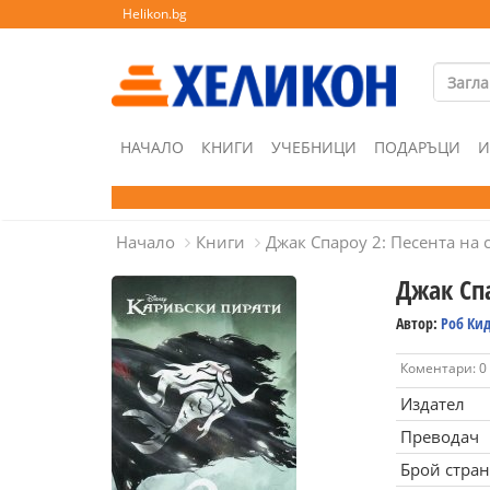
Helikon.bg
НАЧАЛО
КНИГИ
УЧЕБНИЦИ
ПОДАРЪЦИ
И
Начало
Книги
Джак Спароу 2: Песента на 
Джак Спа
Автор:
Роб Ки
Коментари: 0
Издател
Преводач
Брой стра