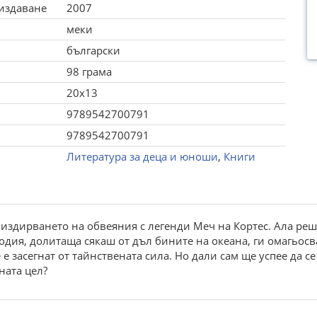
 издаване
2007
меки
български
98 грама
20x13
9789542700791
9789542700791
Литература за деца и юноши
,
Книги
издирването на обвеяния с легенди Меч на Кортес. Ала ре
дия, долитаща сякаш от дъл бините на океана, ги омагьосва
е засегнат от тайнствената сила. Но дали сам ще успее да с
ната цел?