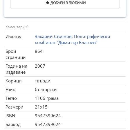
ДОБАВИ В ЛЮБИМИ
Коментари: 0
Издател
Захарий Стоянов; Полиграфически
комбинат "Димитър Благоев"
Брой
864
страници
Година на
2007
издаване
Корици
твърди
Език
български
Тегло
1106 грама
Размери
21x15
ISBN
9547399624
Баркод
9547399624