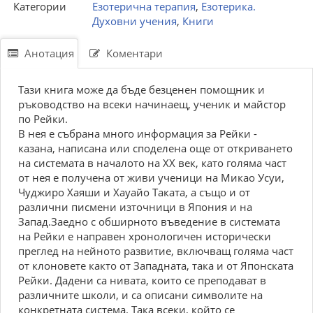
Категории
Езотерична терапия
,
Езотерика.
Духовни учения
,
Книги
Анотация
Коментари
Тази книга може да бъде безценен помощник и
ръководство на всеки начинаещ, ученик и майстор
по Рейки.
В нея е събрана много информация за Рейки -
казана, написана или споделена още от откриването
на системата в началото на XX век, като голяма част
от нея е получена от живи ученици на Микао Усуи,
Чуджиро Хаяши и Хауайо Таката, а също и от
различни писмени източници в Япония и на
Запад.Заедно с обширното въведение в системата
на Рейки е направен хронологичен исторически
преглед на нейното развитие, включващ голяма част
от клоновете както от Западната, така и от Японската
Рейки. Дадени са нивата, които се преподават в
различните школи, и са описани символите на
конкретната система. Така всеки, който се