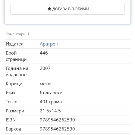
ДОБАВИ В ЛЮБИМИ
Коментари: 1
Издател
Аратрон
Брой
446
страници
Година на
2007
издаване
Корици
меки
Език
български
Тегло
401 грама
Размери
21.5x14.5
ISBN
9789546262530
Баркод
9789546262530