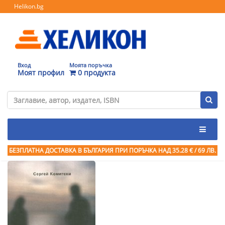
Helikon.bg
Вход
Моята поръчка
Моят профил
0 продукта
БЕЗПЛАТНА ДОСТАВКА В БЪЛГАРИЯ ПРИ ПОРЪЧКА
НАД 35.28 € / 69 ЛВ.