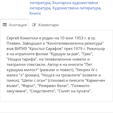
литература
,
Българска художествена
литература
,
Художествена литература
,
Книги
Анотация
Коментари
Сергей Комитски е роден на 10 юли 1953 г. в гр.
Плевен. Завършил е "Кинотелевизионна режисура"
във ВИТИЗ "Кръстьо Сарафов" през 1979 г. Режисьор
е на игралните филми "Куршум за рая", "Грях",
"Нощна тарифа", на телевизионни новели и
театрални спектакли. Автор е на книгите "Пет
куршума милост" (разкази и повест), "Хенрих ІV с
малко "х" (роман), "Нощта на грозилите" (новели и
пиеси), "Шепи с огън" (стихове) и пиесите "Кармичен
възел", "Фарът", "Резервен белег", "Голямото
закучване", "Следствието", "Сънят на луната".