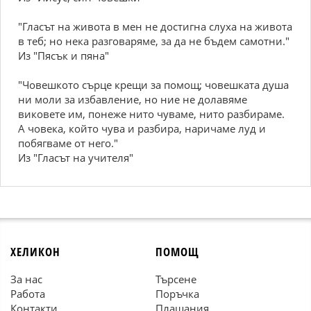
"Гласът на живота в мен не достигна слуха на живота
в теб; но нека разговаряме, за да не бъдем самотни."
Из "Пясък и пяна"
"Човешкото сърце крещи за помощ; човешката душа
ни моли за избавление, но ние не долавяме
виковете им, понеже нито чуваме, нито разбираме.
А човека, който чува и разбира, наричаме луд и
побягваме от него."
Из "Гласът на учителя"
ХЕЛИКОН
ПОМОЩ
За нас
Търсене
Работа
Поръчка
Контакти
Плащания