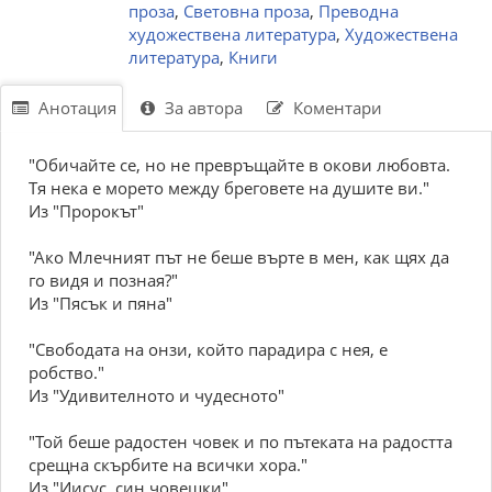
проза
,
Световна проза
,
Преводна
художествена литература
,
Художествена
литература
,
Книги
Анотация
За автора
Коментари
"Обичайте се, но не превръщайте в окови любовта.
Тя нека е морето между бреговете на душите ви."
Из "Пророкът"
"Ако Млечният път не беше върте в мен, как щях да
го видя и позная?"
Из "Пясък и пяна"
"Свободата на онзи, който парадира с нея, е
робство."
Из "Удивителното и чудесното"
"Той беше радостен човек и по пътеката на радостта
срещна скърбите на всички хора."
Из "Иисус, син човешки"