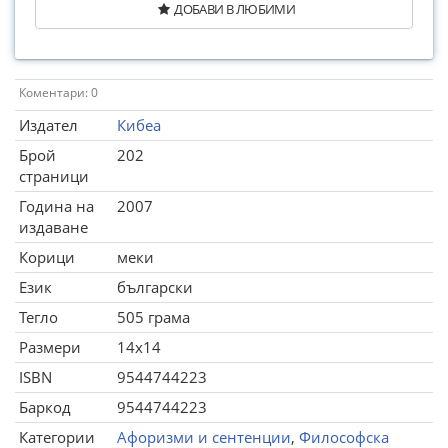
ДОБАВИ В ЛЮБИМИ
Коментари: 0
Издател
Кибеа
Брой
202
страници
Година на
2007
издаване
Корици
меки
Език
български
Тегло
505 грама
Размери
14x14
ISBN
9544744223
Баркод
9544744223
Категории
Афоризми и сентенции
,
Философска