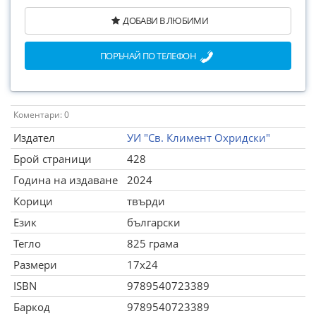
ДОБАВИ В ЛЮБИМИ
ПОРЪЧАЙ ПО ТЕЛЕФОН
Коментари: 0
Издател
УИ "Св. Климент Охридски"
Брой страници
428
Година на издаване
2024
Корици
твърди
Език
български
Тегло
825 грама
Размери
17x24
ISBN
9789540723389
Баркод
9789540723389