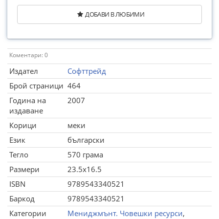
ДОБАВИ В ЛЮБИМИ
Коментари: 0
Издател
Софттрейд
Брой страници
464
Година на
2007
издаване
Корици
меки
Език
български
Тегло
570 грама
Размери
23.5x16.5
ISBN
9789543340521
Баркод
9789543340521
Категории
Мениджмънт. Човешки ресурси
,