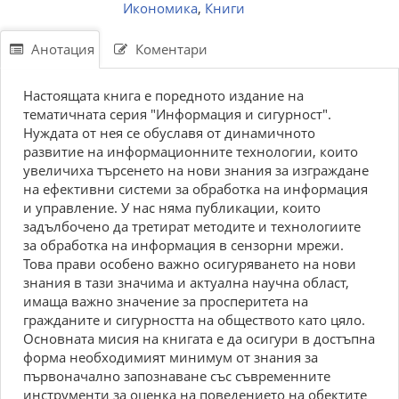
Икономика
,
Книги
Анотация
Коментари
Настоящата книга е поредното издание на
тематичната серия "Информация и сигурност".
Нуждата от нея се обуславя от динамичното
развитие на информационните технологии, които
увеличиха търсенето на нови знания за изграждане
на ефективни системи за обработка на информация
и управление. У нас няма публикации, които
задълбочено да третират методите и технологиите
за обработка на информация в сензорни мрежи.
Това прави особено важно осигуряването на нови
знания в тази значима и актуална научна област,
имаща важно значение за просперитета на
гражданите и сигурността на обществото като цяло.
Основната мисия на книгата е да осигури в достъпна
форма необходимият минимум от знания за
първоначално запознаване със съвременните
инструменти за оценка на поведението на обектите