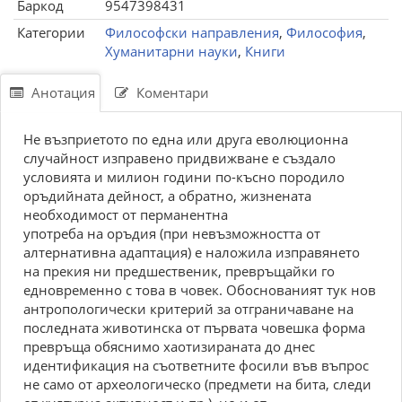
Баркод
9547398431
Категории
Философски направления
,
Философия
,
Хуманитарни науки
,
Книги
Анотация
Коментари
Не възприетото по една или друга еволюционна
случайност изправено придвижване е създало
условията и милион години по-късно породило
оръдийната дейност, а обратно, жизнената
необходимост от перманентна
употреба на оръдия (при невъзможността от
алтернативна адаптация) е наложила изправянето
на прекия ни предшественик, превръщайки го
едновременно с това в човек. Обоснованият тук нов
антропологически критерий за отграничаване на
последната животинска от първата човешка форма
превръща обяснимо хаотизираната до днес
идентификация на съответните фосили във въпрос
не само от археологическо (предмети на бита, следи