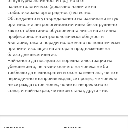
от културна активност и пр.), но и от
палеонтологическо (доказано наличие на
стабилизирана ортоград-ност) естество.
Обсъждането и утвърждаването на развиваните тук
оригинални антропогенезисни идеи бе затруднено
както от обективно обусловената липса на активна
професионална антропологическа общност в
България, така и поради наложената по политически
причини изолация на автора в продължение на
близо две десетилетия.
Най-много да послужи за поредна илюстрация на
убеждението, че възникването на човека не би
трябвало да е еднократен и окончателен акт; че то е
периодично възпроизвеждащ се процес; че човекът
не се ражда готов човек, човекът непрекъснато
става; и най-накрая, че някои стават, други - не.