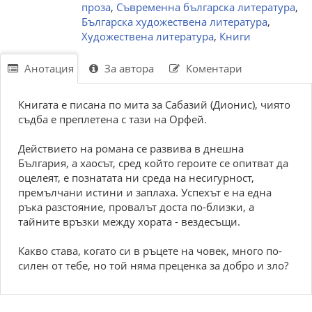
проза
,
Съвременна българска литература
,
Българска художествена литература
,
Художествена литература
,
Книги
Анотация
За автора
Коментари
Книгата е писана по мита за Сабазий (Дионис), чиято
съдба е преплетена с тази на Орфей.
Действието на романа се развива в днешна
България, а хаосът, сред който героите се опитват да
оцелеят, е познатата ни среда на несигурност,
премълчани истини и заплаха. Успехът е на една
ръка разстояние, провалът доста по-близки, а
тайните връзки между хората - вездесъщи.
Какво става, когато си в ръцете на човек, много по-
силен от тебе, но той няма преценка за добро и зло?