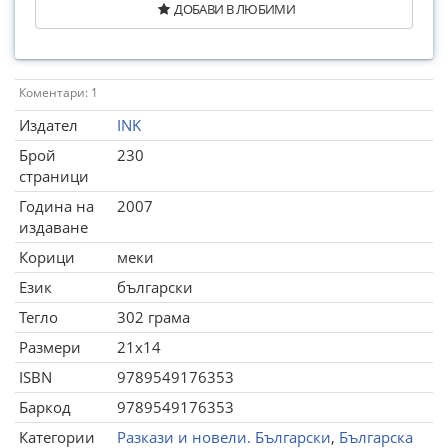
ДОБАВИ В ЛЮБИМИ
Коментари: 1
Издател
INK
Брой
230
страници
Година на
2007
издаване
Корици
меки
Език
български
Тегло
302 грама
Размери
21x14
ISBN
9789549176353
Баркод
9789549176353
Категории
Разкази и новели. Български
,
Българска