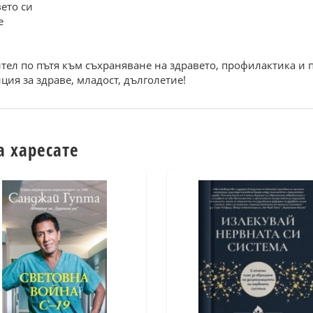
вето си
е
тел по пътя към съхраняване на здравето, профилактика и
ция за здраве, младост, дълголетие!
а харесате