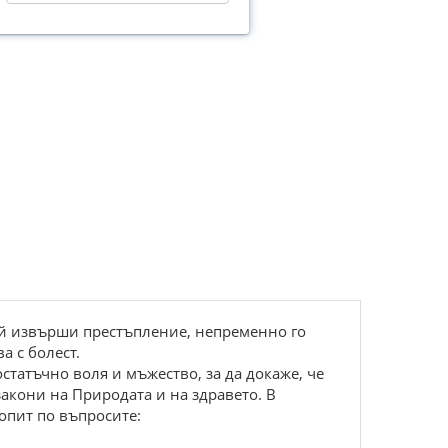
кой извърши престъпление, непременно го
а с болест.
статъчно воля и мъжество, за да докаже, че
акони на Природата и на здравето. В
опит по въпросите: