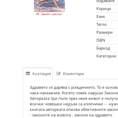
издаване
Корици
Език
Тегло
Размери
ISBN
Баркод
Категории
Анотация
Коментари
Здравето се дарява с рождението. То е осно
чака наказание. Когато човек наруши Законит
Авторката три пъти през своя живот е получ
всички човешки недъзи са излечими - - нуж
книгата авторката описва обективните закон
- законите на живота - закони на здравето