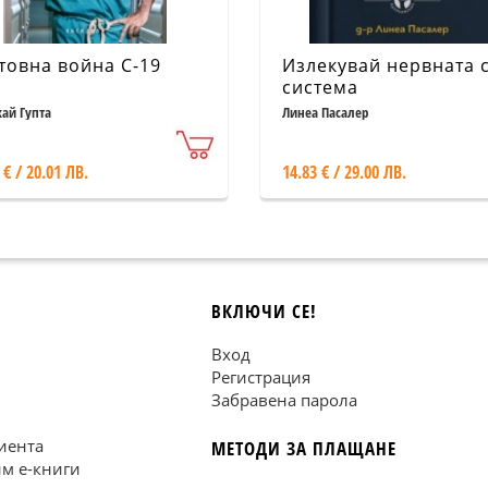
товна война C-19
Излекувай нервната 
система
ай Гупта
Линеа Пасалер
 € / 20.01 ЛВ.
14.83 € / 29.00 ЛВ.
ВКЛЮЧИ СЕ!
Вход
Регистрация
Забравена парола
иента
МЕТОДИ ЗА ПЛАЩАНЕ
им е-книги