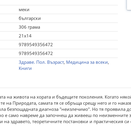
меки
български
306 грама
21x14
9789549356472
9789549356472
Здраве. Пол. Възраст
,
Медицина за всеки
,
Книги
вата на живота на хората и бъдещите поколения. Когато ня
е на Природата, самата тя се обръща срещу него и го наказв
ила безпощадната диагноза "неизлечимо". Но тя проявила до
но е само навреме да започнеш да живееш по неизменните з
и на здравето, теоретичните постановки и практическия си 