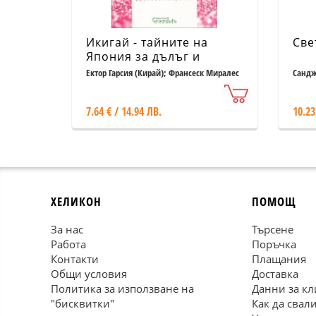
Икигай - тайните на
Све
Япония за дълъг и
щастлив живот
Ектор Гарсия (Кирай); Франсеск Миралес
Сандж
7.64 € / 14.94 ЛВ.
10.23
ХЕЛИКОН
ПОМОЩ
За нас
Търсене
Работа
Поръчка
Контакти
Плащания
Общи условия
Доставка
Политика за използване на
Данни за кл
"бисквитки"
Как да свал