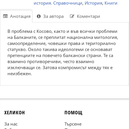
история. Справочници
,
История
,
Книги
Анотация
За автора
Коментари
В проблема с Косово, както и във всички проблеми
на Балканите, се преплитат национална митология,
самоопределение, човешки права и териториално
статукво. Около такива идеологеми се основават
претенциите на повечето балкански страни. Те са
взаимно противоречиви, често взаимно
изключващи се. Затова компромисът между тях е
неизбежен.
ХЕЛИКОН
ПОМОЩ
За нас
Търсене