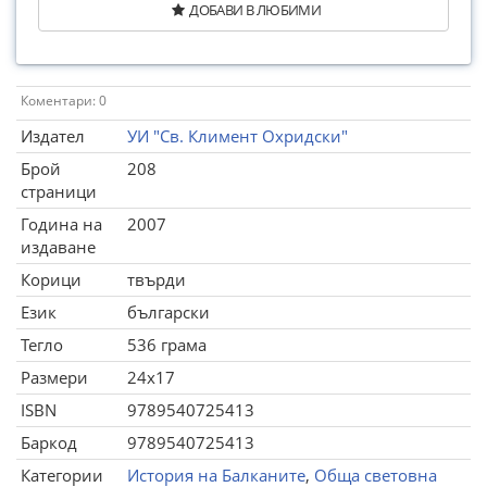
ДОБАВИ В ЛЮБИМИ
Коментари: 0
Издател
УИ "Св. Климент Охридски"
Брой
208
страници
Година на
2007
издаване
Корици
твърди
Език
български
Тегло
536 грама
Размери
24x17
ISBN
9789540725413
Баркод
9789540725413
Категории
История на Балканите
,
Обща световна