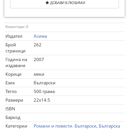
ДОБАВИ В ЛЮБИМИ
Коментари: 0
Издател
Асима
Брой
262
страници
Година на
2007
издаване
Корици
меки
Език
български
Тегло
500 грама
Размери
22x14.5
ISBN
Баркод
Категории
Романи и повести. Български
,
Българска